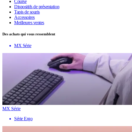
Course
Dispositifs de présentation
Tapis de souris
Accessoires
Meilleures ventes
Des achats qui vous ressemblent
MX Série
MX Série
Série Ergo