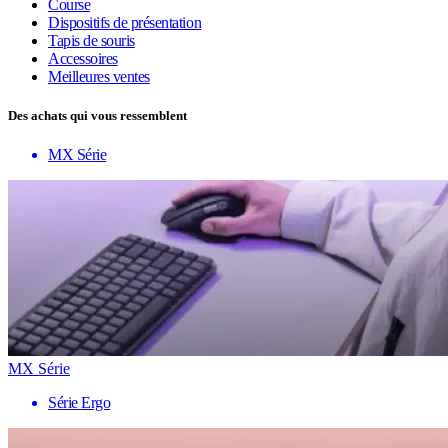
Course
Dispositifs de présentation
Tapis de souris
Accessoires
Meilleures ventes
Des achats qui vous ressemblent
MX Série
MX Série
Série Ergo