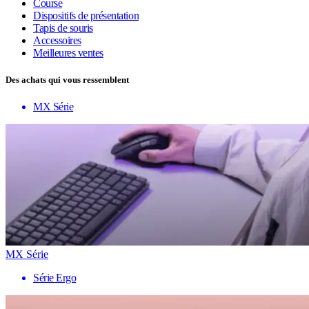
Course
Dispositifs de présentation
Tapis de souris
Accessoires
Meilleures ventes
Des achats qui vous ressemblent
MX Série
MX Série
Série Ergo