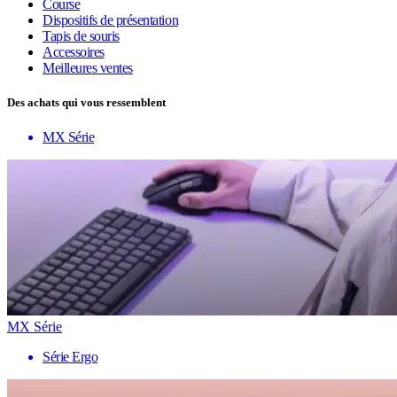
Course
Dispositifs de présentation
Tapis de souris
Accessoires
Meilleures ventes
Des achats qui vous ressemblent
MX Série
MX Série
Série Ergo