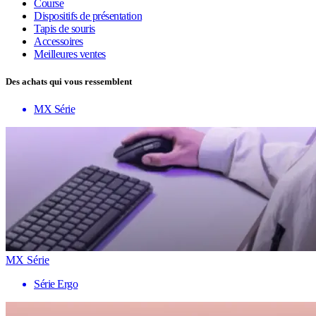
Course
Dispositifs de présentation
Tapis de souris
Accessoires
Meilleures ventes
Des achats qui vous ressemblent
MX Série
MX Série
Série Ergo