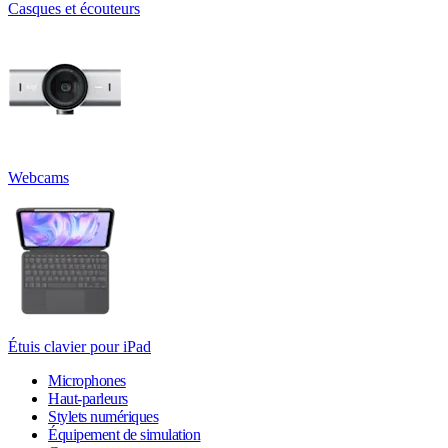
Casques et écouteurs
Webcams
Étuis clavier pour iPad
Microphones
Haut-parleurs
Stylets numériques
Équipement de simulation