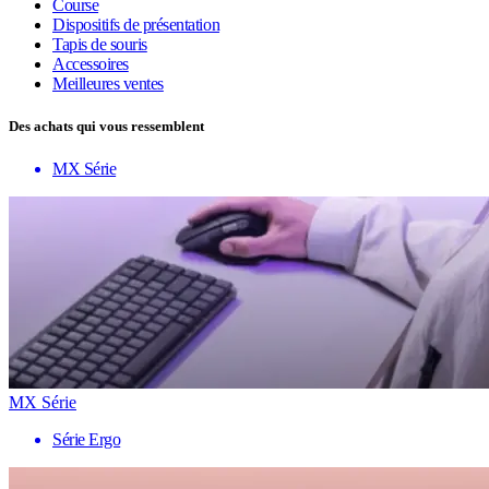
Course
Dispositifs de présentation
Tapis de souris
Accessoires
Meilleures ventes
Des achats qui vous ressemblent
MX Série
MX Série
Série Ergo