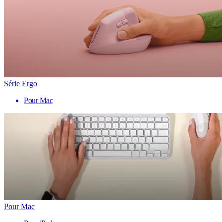
Série Ergo
Pour Mac
Pour Mac