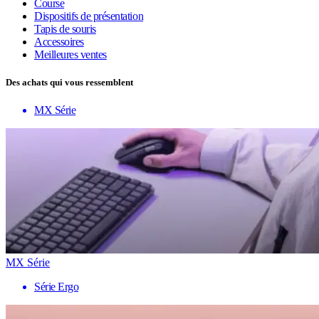
Course
Dispositifs de présentation
Tapis de souris
Accessoires
Meilleures ventes
Des achats qui vous ressemblent
MX Série
MX Série
Série Ergo