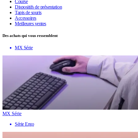
Course
Dispositifs de présentation
Tapis de souris
Accessoires
Meilleures ventes
Des achats qui vous ressemblent
MX Série
MX Série
Série Ergo