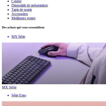
Course
Dispositifs de présentation
Tapis de souris
Accessoires
Meilleures ventes
Des achats qui vous ressemblent
MX Série
MX Série
Série Ergo