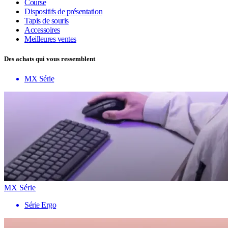
Course
Dispositifs de présentation
Tapis de souris
Accessoires
Meilleures ventes
Des achats qui vous ressemblent
MX Série
MX Série
Série Ergo