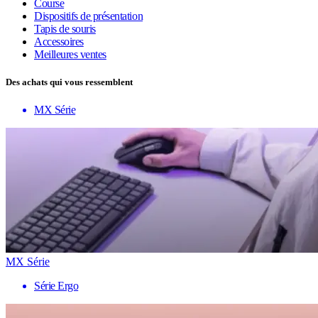
Course
Dispositifs de présentation
Tapis de souris
Accessoires
Meilleures ventes
Des achats qui vous ressemblent
MX Série
MX Série
Série Ergo