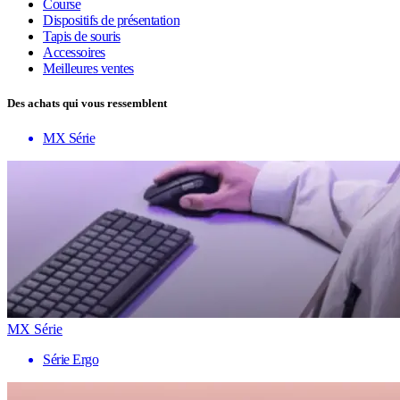
Course
Dispositifs de présentation
Tapis de souris
Accessoires
Meilleures ventes
Des achats qui vous ressemblent
MX Série
MX Série
Série Ergo