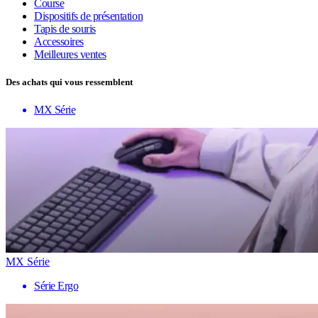
Course
Dispositifs de présentation
Tapis de souris
Accessoires
Meilleures ventes
Des achats qui vous ressemblent
MX Série
MX Série
Série Ergo