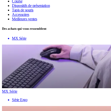
Course
Dispositifs de présentation
Tapis de souris
Accessoires
Meilleures ventes
Des achats qui vous ressemblent
MX Série
MX Série
Série Ergo