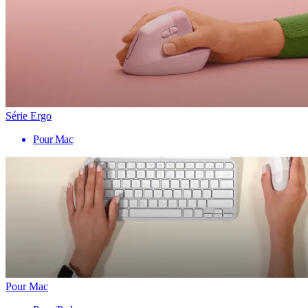
Série Ergo
Pour Mac
Pour Mac