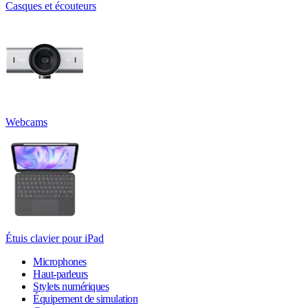
Casques et écouteurs
Webcams
Étuis clavier pour iPad
Microphones
Haut-parleurs
Stylets numériques
Équipement de simulation