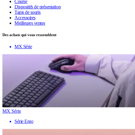
Course
Dispositifs de présentation
Tapis de souris
Accessoires
Meilleures ventes
Des achats qui vous ressemblent
MX Série
MX Série
Série Ergo