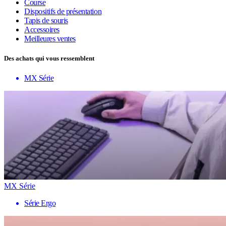
Course
Dispositifs de présentation
Tapis de souris
Accessoires
Meilleures ventes
Des achats qui vous ressemblent
MX Série
MX Série
Série Ergo