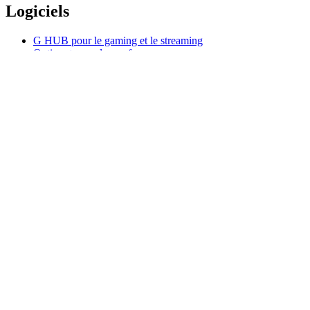
Logiciels
G HUB pour le gaming et le streaming
Options+ pour les performances
Logitech
Acheter des produits
Pour la productivité
Pour le gaming et le streaming
Pour les professionnels
À usage pédagogique
Assistance
Logiciels