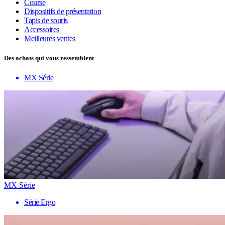
Course
Dispositifs de présentation
Tapis de souris
Accessoires
Meilleures ventes
Des achats qui vous ressemblent
MX Série
MX Série
Série Ergo