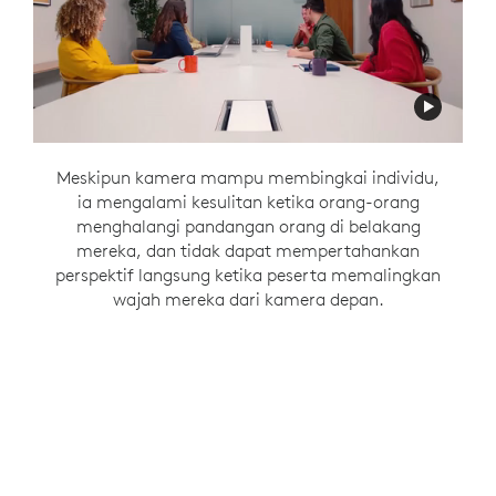
Dengan Rally Bar di depan ruangan, dan Sight
Meskipun kamera mampu membingkai individu,
Meskipun kamera dapat menangkap peserta di
ruangan yang saling berbicara di sekitar meja, ia
ia mengalami kesulitan ketika orang-orang
di tengah meja, Anda mempertahankan
pandangan konsisten yang menghadap ke
menghalangi pandangan orang di belakang
tidak dapat mempertahankan perspektif
langsung ketika peserta memalingkan wajah
mereka, dan tidak dapat mempertahankan
depan dari interaksi langsung saat
perspektif langsung ketika peserta memalingkan
percakapan mengalir, dengan
mereka kembali ke depan ruangan.
RightSight 2
wajah mereka dari kamera depan.
Smart Switching
.