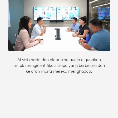
Feed kamera dengan sudut perspektif terbaik
Pengambilan sudut terbaik ditentukan di antara
AI visi mesin dan algoritma audio digunakan
untuk mengidentifikasi siapa yang berbicara dan
dari wajah pembicara dikirimkan.
beberapa kamera.
ke arah mana mereka menghadap.