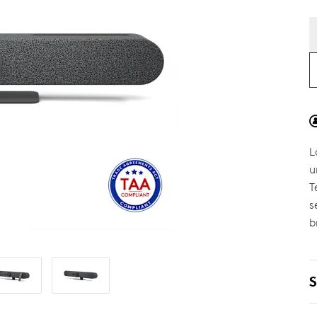
L
u
T
s
b
S