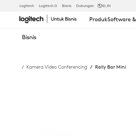
RALLY
Logitech
Logitech G
Bisnis
Dukungan
ID
,IN
Produk
Software 
BAR
Bisnis
MINI
Kamera Video Conferencing
Rally Bar Mini