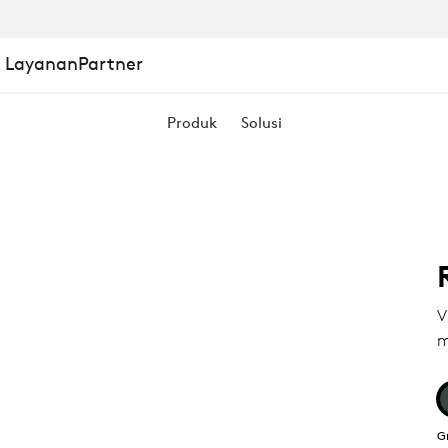
& Layanan
Partner
Produk
Solusi
V
m
G