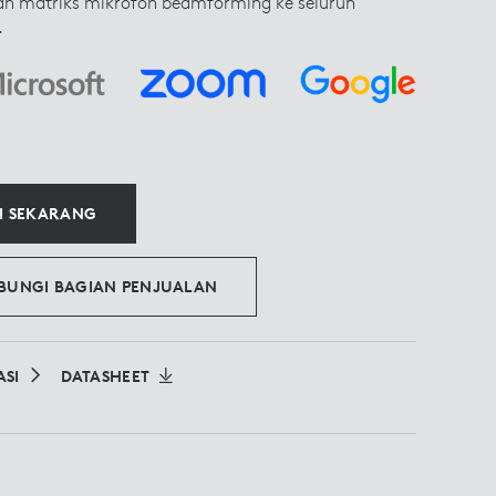
an matriks mikrofon beamforming ke seluruh
.
LI SEKARANG
BUNGI BAGIAN PENJUALAN
ASI
DATASHEET