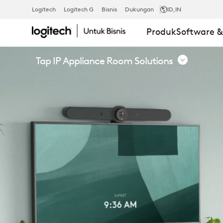
TAP
Logitech
Logitech G
Bisnis
Dukungan
ID
,IN
Produk
Software 
IP
Tap IP Appliance Room Solutions
APPLIANCE
ROOM
SOLUTIONS