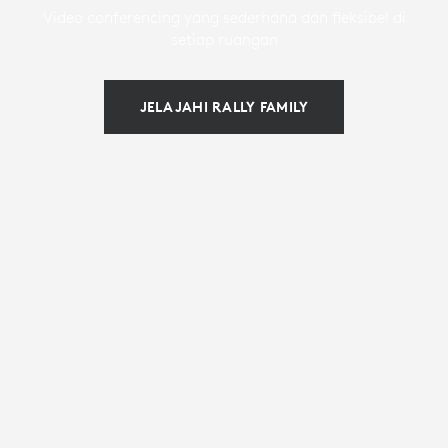
Video conferencing yang sederhana dan fleksibel di
setiap ruangan
JELAJAHI RALLY FAMILY