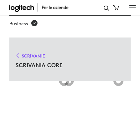
SOLUZIONI
PER
Business
SCRIVANIE
CORE
PER
SCRIVANIE
MICROSOFT
SCRIVANIA CORE
TEAMS