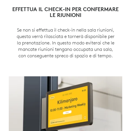
PROLUNGA O TERMINA PRIMA LE RIUNIONI
VISUALIZZA LE RIUNIONI IN PROGRAMMA
EFFETTUA IL CHECK-IN PER CONFERMARE
PERSONALIZZA GLI SFONDI
LE RIUNIONI
Con l’agenda delle sale in Tap Scheduler, trovare
Se una riunione richiede più tempo o termina
Personalizza lo sfondo di Tap Scheduler per
Se non si effettua il check-in nella sala riunioni,
la successiva fascia oraria disponibile per una
prima del previsto, i dipendenti possono
adattarlo al tuo stile.
questa verrà rilasciata e tornerà disponibile per
apportare modifiche direttamente in Tap
determinata stanza è semplicissimo.
la prenotazione. In questo modo eviterai che le
Scheduler.
mancate riunioni tengano occupata una sala,
con conseguente spreco di spazio e di tempo.