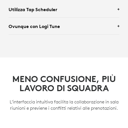
Utilizza Tap Scheduler
Ovunque con Logi Tune
Accedi alle mappe direttamente da Tap Scheduler per
consentire agli utenti di orientarsi facilmente
all’interno dell’ufficio e trovare gli spazi a disposizione.
Logitech Tune permette ai dipendenti di utilizzare la
mappa sul proprio laptop o smartphone per
ULTERIORI INFORMAZIONI SU TAP SCHEDULER
visualizzare gli spazi liberi ovunque si trovino.
MENO CONFUSIONE, PIÙ
ULTERIORI INFORMAZIONI SU LOGITECH TUNE
LAVORO DI SQUADRA
L’interfaccia intuitiva facilita la collaborazione in sala
riunioni e previene i conflitti relativi alle prenotazioni.