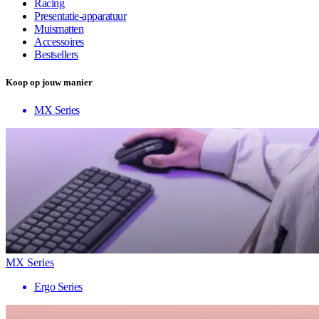
Racing
Presentatie-apparatuur
Muismatten
Accessoires
Bestsellers
Koop op jouw manier
MX Series
MX Series
Ergo Series