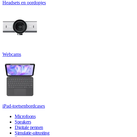
Headsets en oordopjes
Webcams
iPad-toetsenbordcases
Microfoons
Speakers
Digitale pennen
Simulatie-uitrusting