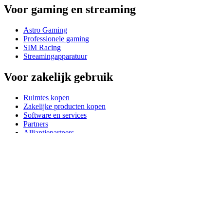
Voor gaming en streaming
Astro Gaming
Professionele gaming
SIM Racing
Streamingapparatuur
Voor zakelijk gebruik
Ruimtes kopen
Zakelijke producten kopen
Software en services
Partners
Alliantiepartners
Zakelijke bronnen
Voor onderwijs
Educatieve producten kopen
Oplossingen voor basis- en voortgezet onderwijs
Onderwijsmiddelen