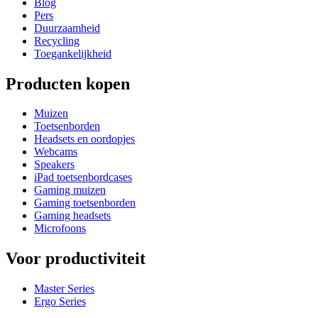
Blog
Pers
Duurzaamheid
Recycling
Toegankelijkheid
Producten kopen
Muizen
Toetsenborden
Headsets en oordopjes
Webcams
Speakers
iPad toetsenbordcases
Gaming muizen
Gaming toetsenborden
Gaming headsets
Microfoons
Voor productiviteit
Master Series
Ergo Series