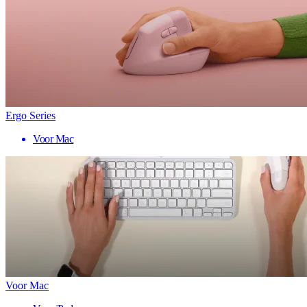
Ergo Series
Voor Mac
Voor Mac