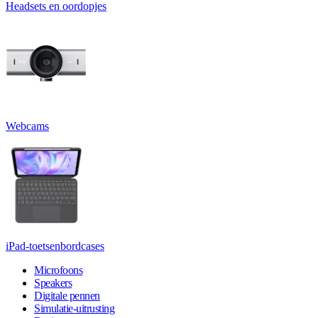
Headsets en oordopjes
Webcams
iPad-toetsenbordcases
Microfoons
Speakers
Digitale pennen
Simulatie-uitrusting