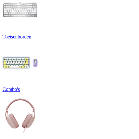
Toetsenborden
Combo's