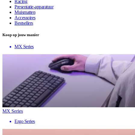
Racing
Presentatie-apparatuur
Muismatten
Accessoires
Bestsellers
Koop op jouw manier
MX Series
MX Series
Ergo Series