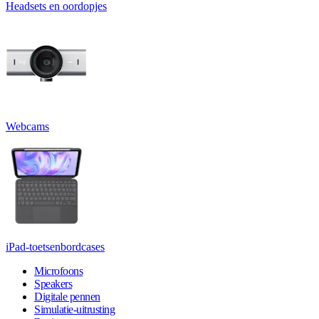
Headsets en oordopjes
Webcams
iPad-toetsenbordcases
Microfoons
Speakers
Digitale pennen
Simulatie-uitrusting