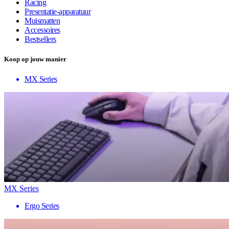
Racing
Presentatie-apparatuur
Muismatten
Accessoires
Bestsellers
Koop op jouw manier
MX Series
MX Series
Ergo Series