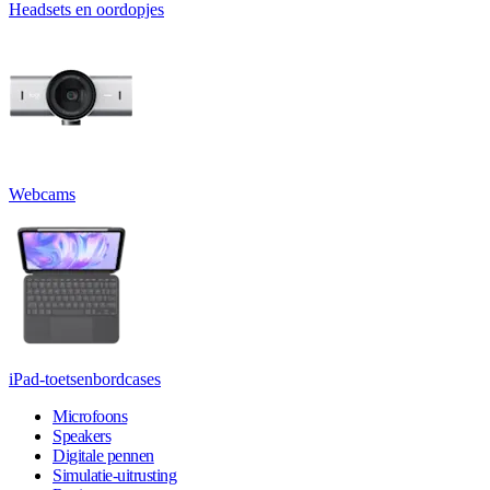
Headsets en oordopjes
Webcams
iPad-toetsenbordcases
Microfoons
Speakers
Digitale pennen
Simulatie-uitrusting