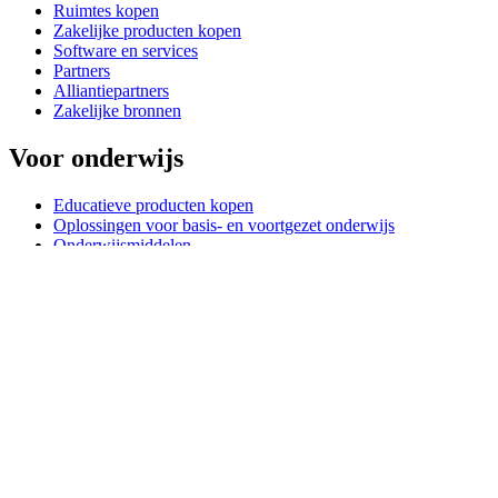
Ruimtes kopen
Zakelijke producten kopen
Software en services
Partners
Alliantiepartners
Zakelijke bronnen
Voor onderwijs
Educatieve producten kopen
Oplossingen voor basis- en voortgezet onderwijs
Onderwijsmiddelen
Ondersteuning
Individuele ondersteuning
Gamingondersteuning
Ondersteuning voor bedrijven en onderwijs
Contact opnemen
Reserveonderdelen
Waar is mijn pakketje?
Retourneren & Annuleren