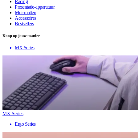
Racing
Presentatie-apparatuur
Muismatten
Accessoires
Bestsellers
Koop op jouw manier
MX Series
MX Series
Ergo Series