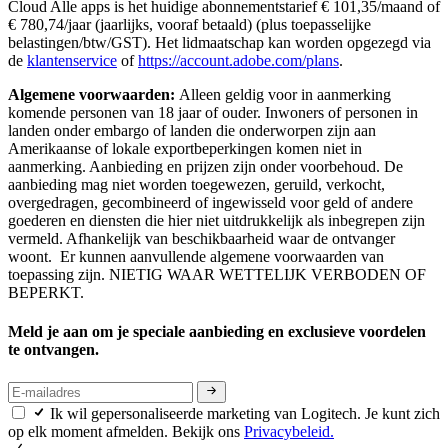
Cloud Alle apps is het huidige abonnementstarief € 101,35/maand of
€ 780,74/jaar (jaarlijks, vooraf betaald) (plus toepasselijke
belastingen/btw/GST). Het lidmaatschap kan worden opgezegd via
de
klantenservice
of
https://account.adobe.com/plans
.
Algemene voorwaarden:
Alleen geldig voor in aanmerking
komende personen van 18 jaar of ouder. Inwoners of personen in
landen onder embargo of landen die onderworpen zijn aan
Amerikaanse of lokale exportbeperkingen komen niet in
aanmerking. Aanbieding en prijzen zijn onder voorbehoud. De
aanbieding mag niet worden toegewezen, geruild, verkocht,
overgedragen, gecombineerd of ingewisseld voor geld of andere
goederen en diensten die hier niet uitdrukkelijk als inbegrepen zijn
vermeld. Afhankelijk van beschikbaarheid waar de ontvanger
woont. Er kunnen aanvullende algemene voorwaarden van
toepassing zijn. NIETIG WAAR WETTELIJK VERBODEN OF
BEPERKT.
Meld je aan om je speciale aanbieding en exclusieve voordelen
te ontvangen.
Ik wil gepersonaliseerde marketing van Logitech. Je kunt zich
op elk moment afmelden. Bekijk ons
Privacybeleid.