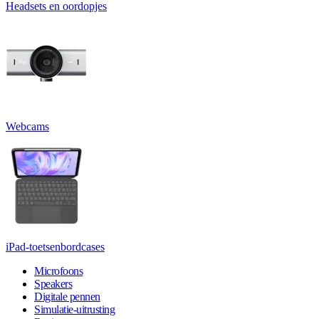
Headsets en oordopjes
Webcams
iPad-toetsenbordcases
Microfoons
Speakers
Digitale pennen
Simulatie-uitrusting