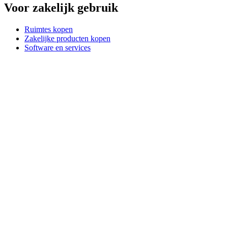
Voor zakelijk gebruik
Ruimtes kopen
Zakelijke producten kopen
Software en services
Partners
Alliantiepartners
Zakelijke bronnen
Voor onderwijs
Educatieve producten kopen
Oplossingen voor basis- en voortgezet onderwijs
Onderwijsmiddelen
Ondersteuning
Individuele ondersteuning
Gamingondersteuning
Ondersteuning voor bedrijven en onderwijs
Contact opnemen
Reserveonderdelen
Waar is mijn pakketje?