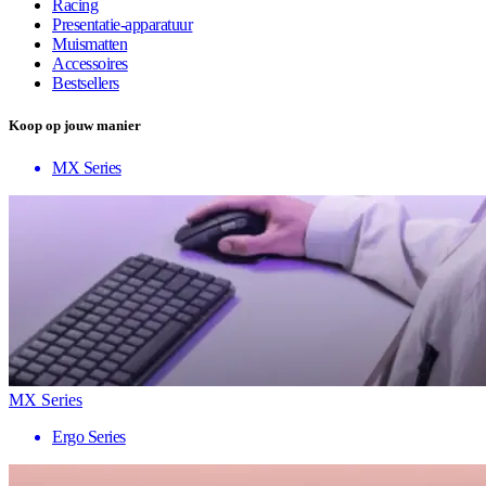
Racing
Presentatie-apparatuur
Muismatten
Accessoires
Bestsellers
Koop op jouw manier
MX Series
MX Series
Ergo Series