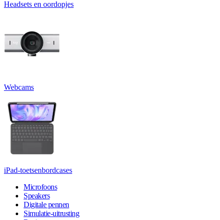
Headsets en oordopjes
Webcams
iPad-toetsenbordcases
Microfoons
Speakers
Digitale pennen
Simulatie-uitrusting