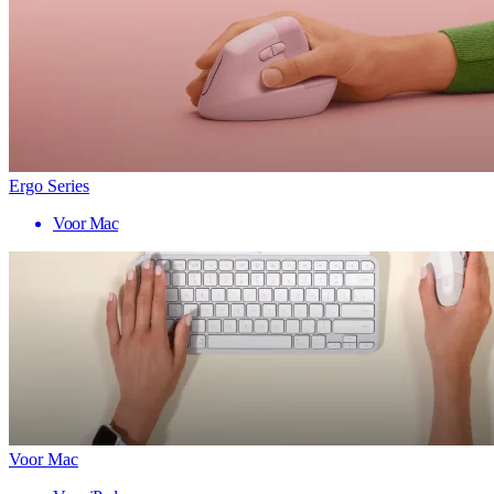
Ergo Series
Voor Mac
Voor Mac