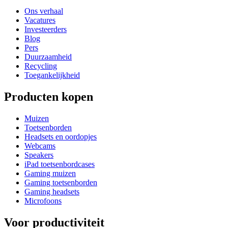
Ons verhaal
Vacatures
Investeerders
Blog
Pers
Duurzaamheid
Recycling
Toegankelijkheid
Producten kopen
Muizen
Toetsenborden
Headsets en oordopjes
Webcams
Speakers
iPad toetsenbordcases
Gaming muizen
Gaming toetsenborden
Gaming headsets
Microfoons
Voor productiviteit