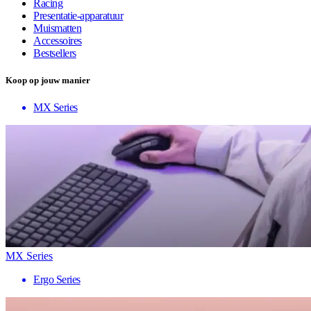
Racing
Presentatie-apparatuur
Muismatten
Accessoires
Bestsellers
Koop op jouw manier
MX Series
MX Series
Ergo Series