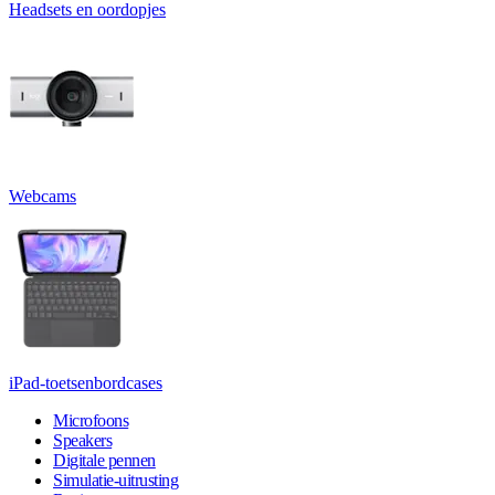
Headsets en oordopjes
Webcams
iPad-toetsenbordcases
Microfoons
Speakers
Digitale pennen
Simulatie-uitrusting