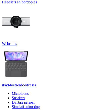
Headsets en oordopjes
Webcams
iPad-toetsenbordcases
Microfoons
Speakers
Digitale pennen
Simulatie-uitrusting