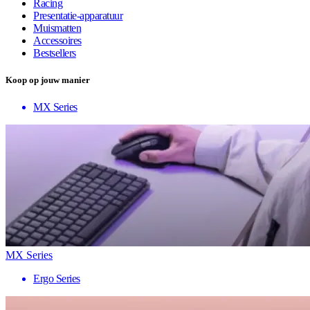
Racing
Presentatie-apparatuur
Muismatten
Accessoires
Bestsellers
Koop op jouw manier
MX Series
MX Series
Ergo Series