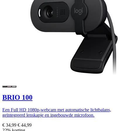
BRIO 100
Een Full HD 1080p-webcam met automatische lichtbalans,
geïntegreerd lenskapje en ingebouwde microfoon.
€ 34,99
€ 44,99
22% korting