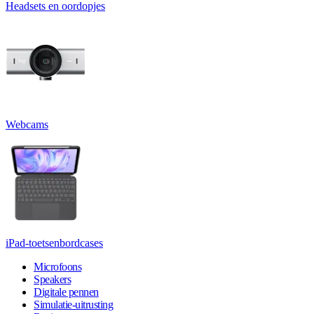
Headsets en oordopjes
Webcams
iPad-toetsenbordcases
Microfoons
Speakers
Digitale pennen
Simulatie-uitrusting