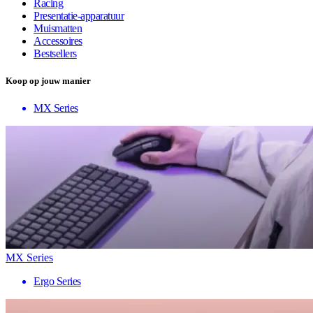
Racing
Presentatie-apparatuur
Muismatten
Accessoires
Bestsellers
Koop op jouw manier
MX Series
MX Series
Ergo Series