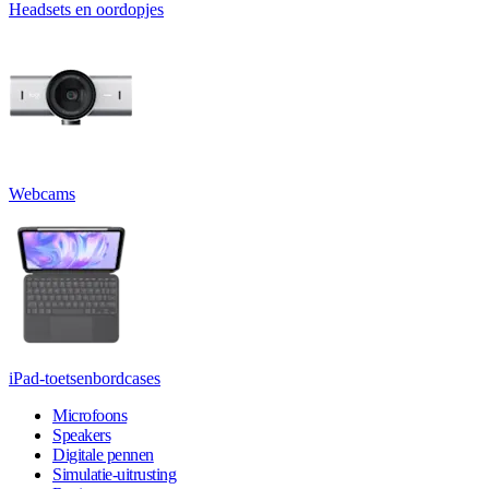
Headsets en oordopjes
Webcams
iPad-toetsenbordcases
Microfoons
Speakers
Digitale pennen
Simulatie-uitrusting