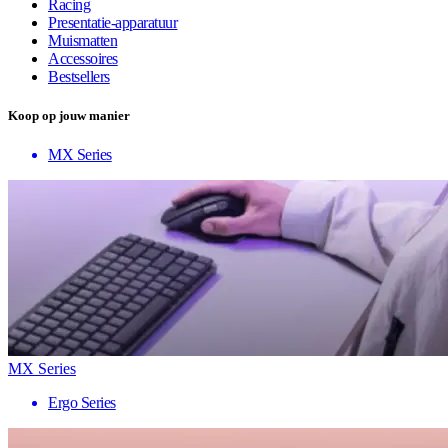
Racing
Presentatie-apparatuur
Muismatten
Accessoires
Bestsellers
Koop op jouw manier
MX Series
MX Series
Ergo Series