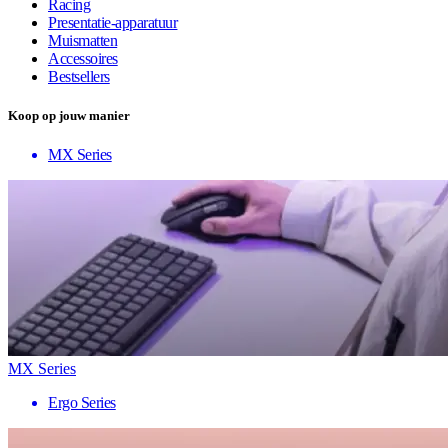
Racing
Presentatie-apparatuur
Muismatten
Accessoires
Bestsellers
Koop op jouw manier
MX Series
MX Series
Ergo Series