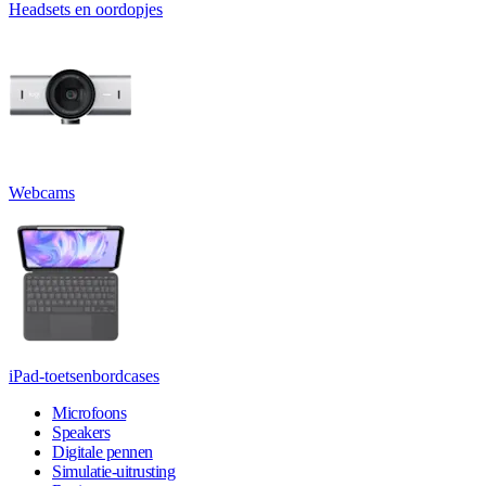
Headsets en oordopjes
Webcams
iPad-toetsenbordcases
Microfoons
Speakers
Digitale pennen
Simulatie-uitrusting