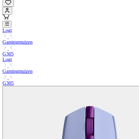
Logi
Gamingmuizen
G305
Logi
Gamingmuizen
G305