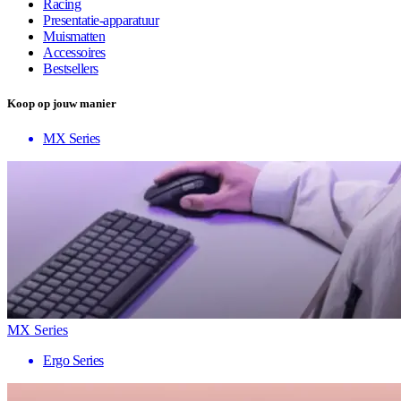
Racing
Presentatie-apparatuur
Muismatten
Accessoires
Bestsellers
Koop op jouw manier
MX Series
MX Series
Ergo Series