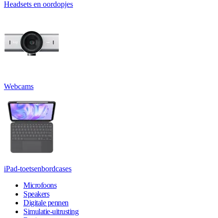
Headsets en oordopjes
Webcams
iPad-toetsenbordcases
Microfoons
Speakers
Digitale pennen
Simulatie-uitrusting