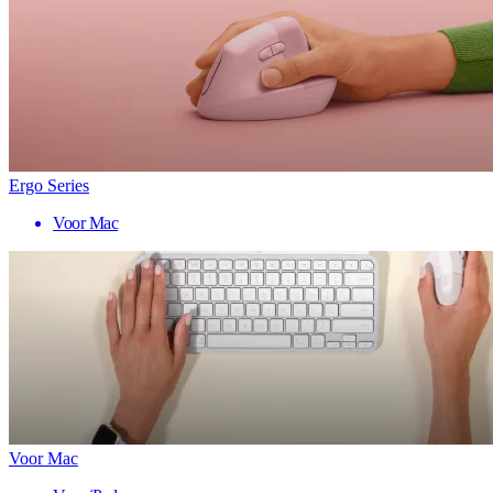
Ergo Series
Voor Mac
Voor Mac