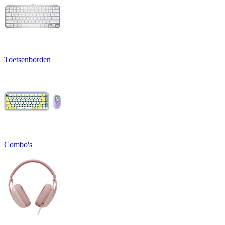
Toetsenborden
Combo's