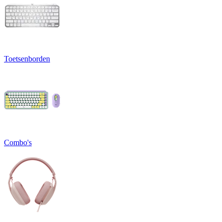
Toetsenborden
Combo's