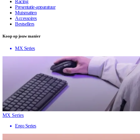
Racing
Presentatie-apparatuur
Muismatten
Accessoires
Bestsellers
Koop op jouw manier
MX Series
MX Series
Ergo Series