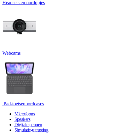
Headsets en oordopjes
Webcams
iPad-toetsenbordcases
Microfoons
Speakers
Digitale pennen
Simulatie-uitrusting