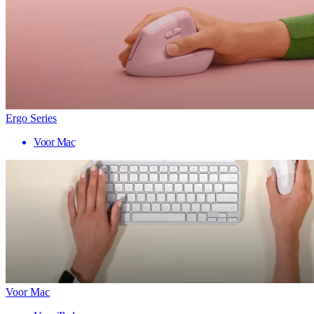
Ergo Series
Voor Mac
Voor Mac