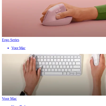
Ergo Series
Voor Mac
Voor Mac