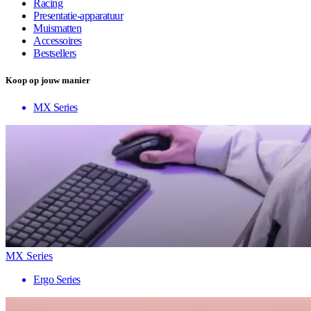
Racing
Presentatie-apparatuur
Muismatten
Accessoires
Bestsellers
Koop op jouw manier
MX Series
MX Series
Ergo Series