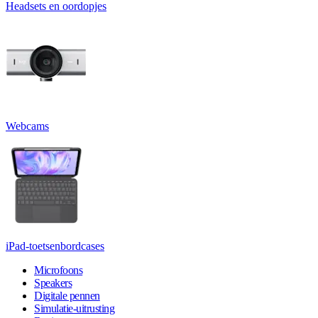
Headsets en oordopjes
Webcams
iPad-toetsenbordcases
Microfoons
Speakers
Digitale pennen
Simulatie-uitrusting