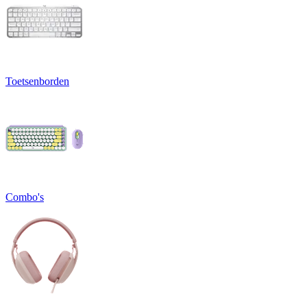
Toetsenborden
Combo's