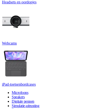
Headsets en oordopjes
Webcams
iPad-toetsenbordcases
Microfoons
Speakers
Digitale pennen
Simulatie-uitrusting