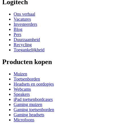
Logitech
Ons verhaal
Vacatures
Investeerders
Blog
Pers
Duurzaamheid
Recycling
Toegankelijkheid
Producten kopen
Muizen
Toetsenborden
Headsets en oordopjes
Webcams
Speakers
iPad toetsenbordcases
Gaming muizen
Gaming toetsenborden
Gaming headsets
Microfoons