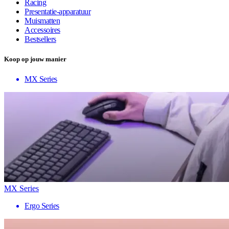
Racing
Presentatie-apparatuur
Muismatten
Accessoires
Bestsellers
Koop op jouw manier
MX Series
MX Series
Ergo Series