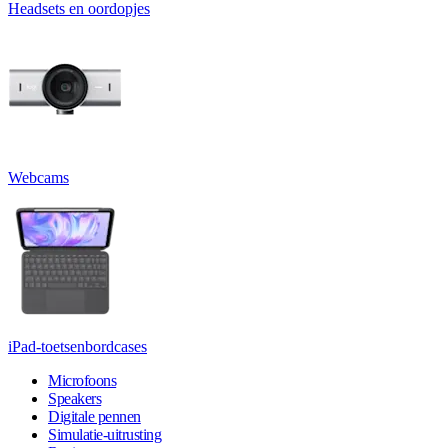
Headsets en oordopjes
Webcams
iPad-toetsenbordcases
Microfoons
Speakers
Digitale pennen
Simulatie-uitrusting