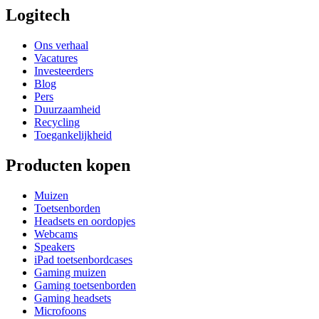
Logitech
Ons verhaal
Vacatures
Investeerders
Blog
Pers
Duurzaamheid
Recycling
Toegankelijkheid
Producten kopen
Muizen
Toetsenborden
Headsets en oordopjes
Webcams
Speakers
iPad toetsenbordcases
Gaming muizen
Gaming toetsenborden
Gaming headsets
Microfoons