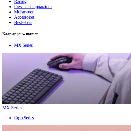
Racing
Presentatie-apparatuur
Muismatten
Accessoires
Bestsellers
Koop op jouw manier
MX Series
MX Series
Ergo Series