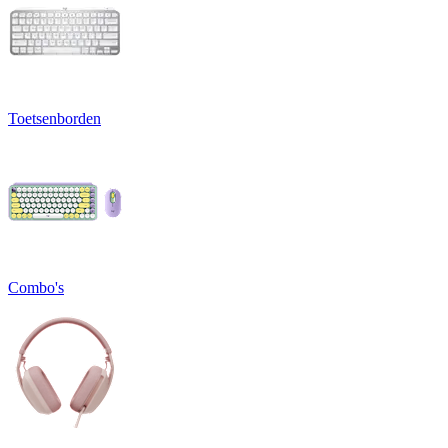
Toetsenborden
Combo's