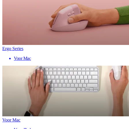
Ergo Series
Voor Mac
Voor Mac