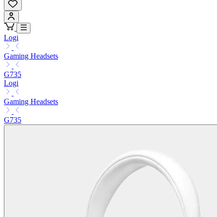
Logi
Gaming Headsets
G735
Logi
Gaming Headsets
G735