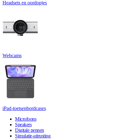
Headsets en oordopjes
Webcams
iPad-toetsenbordcases
Microfoons
Speakers
Digitale pennen
Simulatie-uitrusting