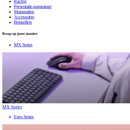
Racing
Presentatie-apparatuur
Muismatten
Accessoires
Bestsellers
Koop op jouw manier
MX Series
MX Series
Ergo Series