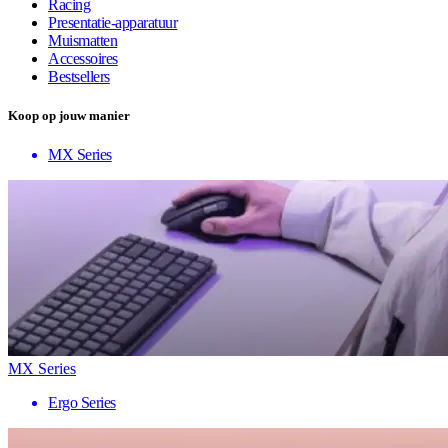
Racing
Presentatie-apparatuur
Muismatten
Accessoires
Bestsellers
Koop op jouw manier
MX Series
MX Series
Ergo Series