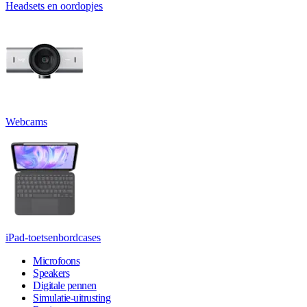
Headsets en oordopjes
Webcams
iPad-toetsenbordcases
Microfoons
Speakers
Digitale pennen
Simulatie-uitrusting