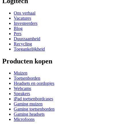
Logitech
Ons verhaal
Vacatures
Investeerders
Blog
Pers
Duurzaamheid
Recycling
Toegankelijkheid
Producten kopen
Muizen
Toetsenborden
Headsets en oordopjes
Webcams
Speakers
iPad toetsenbordcases
Gaming muizen
Gaming toetsenborden
Gaming headsets
Microfoons