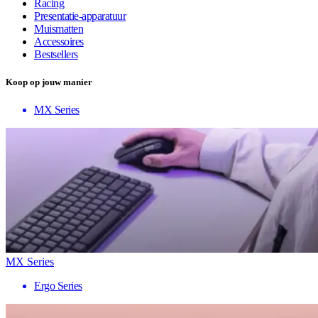
Racing
Presentatie-apparatuur
Muismatten
Accessoires
Bestsellers
Koop op jouw manier
MX Series
MX Series
Ergo Series