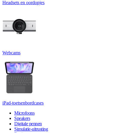
Headsets en oordopjes
Webcams
iPad-toetsenbordcases
Microfoons
Speakers
Digitale pennen
Simulatie-uitrusting