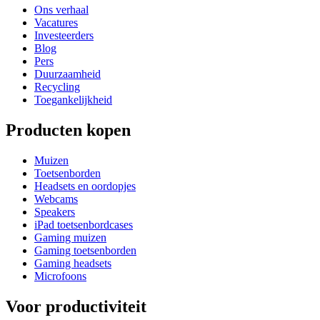
Ons verhaal
Vacatures
Investeerders
Blog
Pers
Duurzaamheid
Recycling
Toegankelijkheid
Producten kopen
Muizen
Toetsenborden
Headsets en oordopjes
Webcams
Speakers
iPad toetsenbordcases
Gaming muizen
Gaming toetsenborden
Gaming headsets
Microfoons
Voor productiviteit