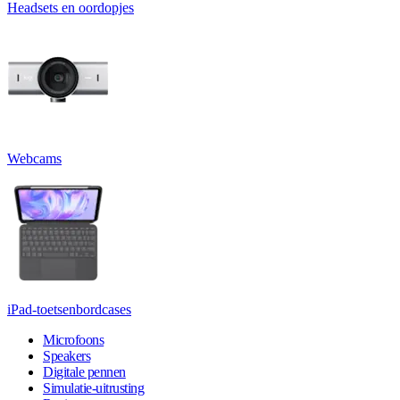
Headsets en oordopjes
Webcams
iPad-toetsenbordcases
Microfoons
Speakers
Digitale pennen
Simulatie-uitrusting