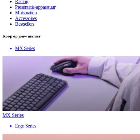
Racing
Presentatie-apparatuur
Muismatten
Accessoires
Bestsellers
Koop op jouw manier
MX Series
MX Series
Ergo Series