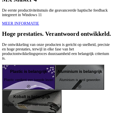
De eerste productiviteitsmuis die geavanceerde haptische feedback
integreert in Windows 11
MEER INFORMATIE
Hoge prestaties. Verantwoord ontwikkeld.
De ontwikkeling van onze producten is gericht op snelheid, precisie
en hoge prestaties, terwijl in elke fase van het
productontwikkelingsproces duurzaamheid een belangrijk criterium
is.
Plastic is belangrijk
Aluminium is belangrijk
Plastic verdient een tweede leven
Aluminium is cool geworden
Kobalt is belangrijk
Hightech batterijen met minder impact