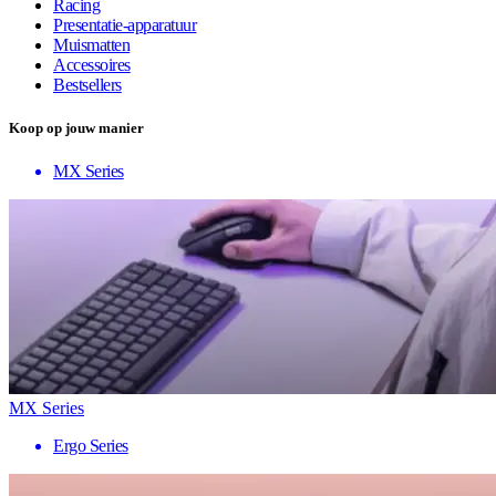
Racing
Presentatie-apparatuur
Muismatten
Accessoires
Bestsellers
Koop op jouw manier
MX Series
MX Series
Ergo Series