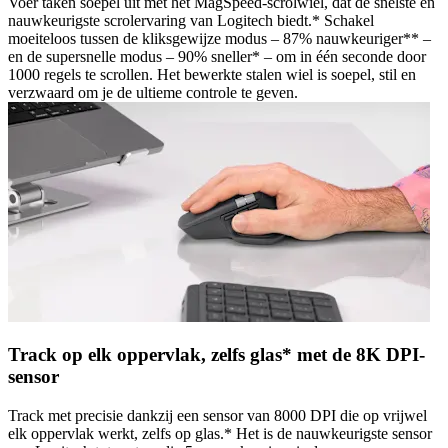
Voer taken soepel uit met het MagSpeed-scrolwiel, dat de snelste en
nauwkeurigste scrolervaring van Logitech biedt.* Schakel
moeiteloos tussen de kliksgewijze modus – 87% nauwkeuriger** –
en de supersnelle modus – 90% sneller* – om in één seconde door
1000 regels te scrollen. Het bewerkte stalen wiel is soepel, stil en
verzwaard om je de ultieme controle te geven.
Track op elk oppervlak, zelfs glas* met de 8K DPI-
sensor
Track met precisie dankzij een sensor van 8000 DPI die op vrijwel
elk oppervlak werkt, zelfs op glas.* Het is de nauwkeurigste sensor