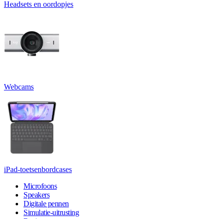
Headsets en oordopjes
Webcams
iPad-toetsenbordcases
Microfoons
Speakers
Digitale pennen
Simulatie-uitrusting