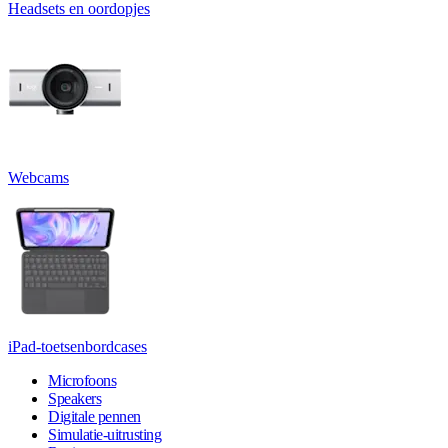
Headsets en oordopjes
Webcams
iPad-toetsenbordcases
Microfoons
Speakers
Digitale pennen
Simulatie-uitrusting