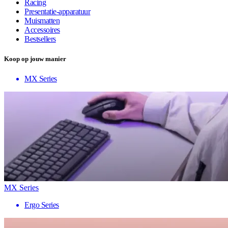
Racing
Presentatie-apparatuur
Muismatten
Accessoires
Bestsellers
Koop op jouw manier
MX Series
MX Series
Ergo Series