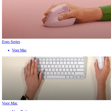
Ergo Series
Voor Mac
Voor Mac