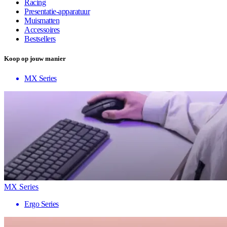
Racing
Presentatie-apparatuur
Muismatten
Accessoires
Bestsellers
Koop op jouw manier
MX Series
MX Series
Ergo Series