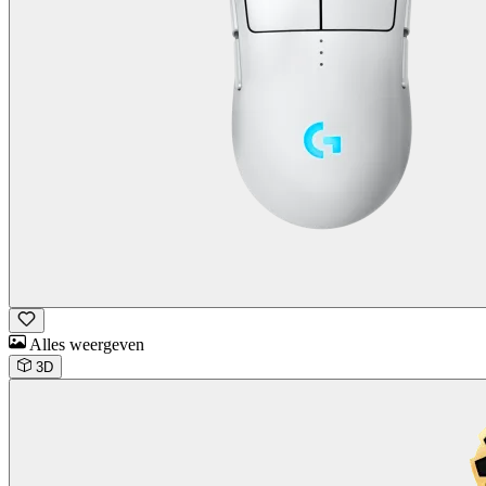
Alles weergeven
3D