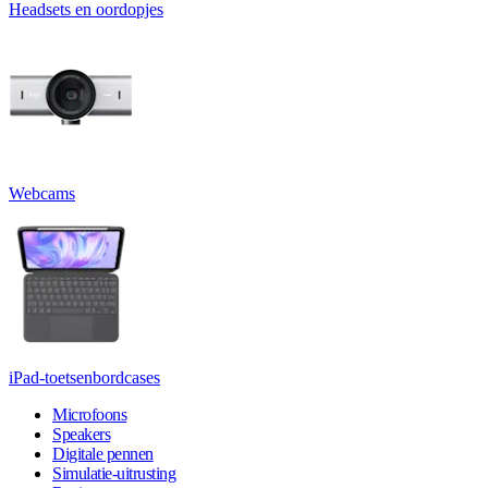
Headsets en oordopjes
Webcams
iPad-toetsenbordcases
Microfoons
Speakers
Digitale pennen
Simulatie-uitrusting