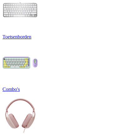
Toetsenborden
Combo's