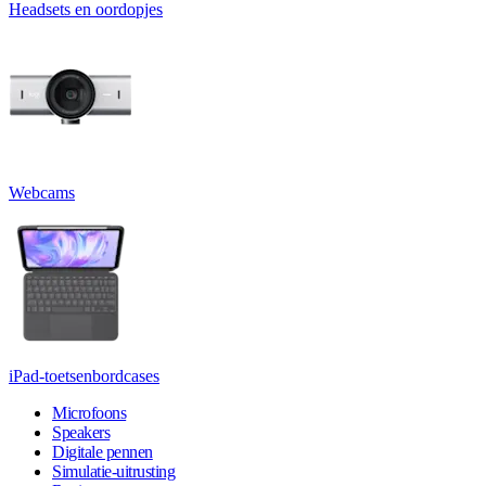
Headsets en oordopjes
Webcams
iPad-toetsenbordcases
Microfoons
Speakers
Digitale pennen
Simulatie-uitrusting