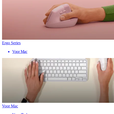
Ergo Series
Voor Mac
Voor Mac