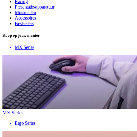
Racing
Presentatie-apparatuur
Muismatten
Accessoires
Bestsellers
Koop op jouw manier
MX Series
MX Series
Ergo Series