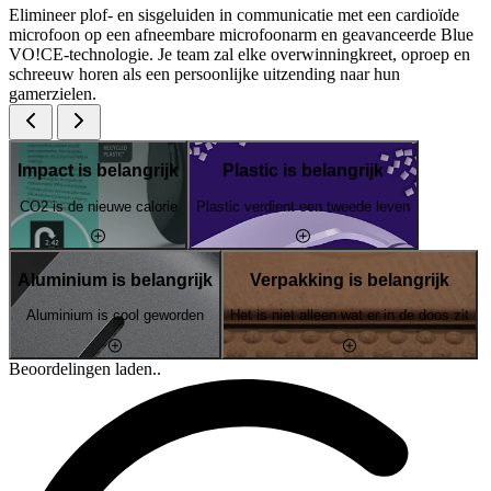
Elimineer plof- en sisgeluiden in communicatie met een cardioïde
microfoon op een afneembare microfoonarm en geavanceerde Blue
VO!CE-technologie. Je team zal elke overwinningkreet, oproep en
schreeuw horen als een persoonlijke uitzending naar hun
gamerzielen.
Impact is belangrijk
Plastic is belangrijk
CO2 is de nieuwe calorie
Plastic verdient een tweede leven
Aluminium is belangrijk
Verpakking is belangrijk
Aluminium is cool geworden
Het is niet alleen wat er in de doos zit
Beoordelingen laden..