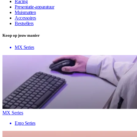
Racing
Presentatie-apparatuur
Muismatten
Accessoires
Bestsellers
Koop op jouw manier
MX Series
MX Series
Ergo Series