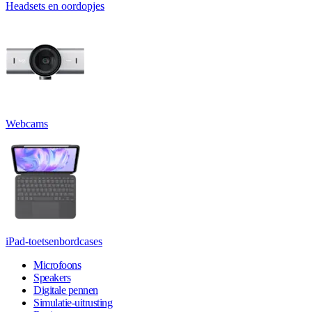
Headsets en oordopjes
Webcams
iPad-toetsenbordcases
Microfoons
Speakers
Digitale pennen
Simulatie-uitrusting