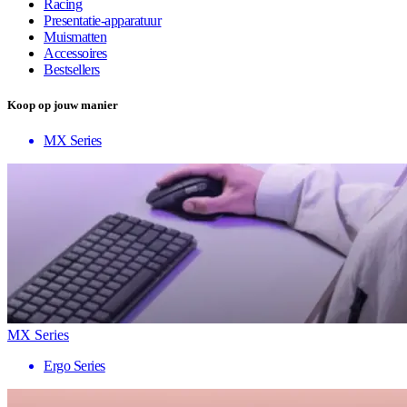
Racing
Presentatie-apparatuur
Muismatten
Accessoires
Bestsellers
Koop op jouw manier
MX Series
MX Series
Ergo Series