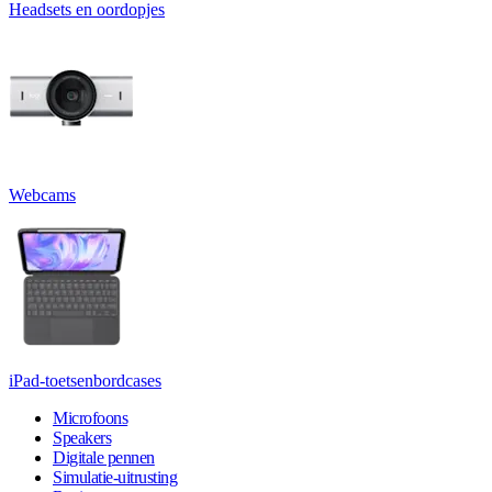
Headsets en oordopjes
Webcams
iPad-toetsenbordcases
Microfoons
Speakers
Digitale pennen
Simulatie-uitrusting