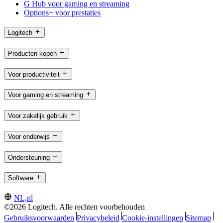
G Hub voor gaming en streaming
Options+ voor prestaties
Logitech
Producten kopen
Voor productiviteit
Voor gaming en streaming
Voor zakelijk gebruik
Voor onderwijs
Ondersteuning
Software
NL,nl
©2026 Logitech. Alle rechten voorbehouden
Gebruiksvoorwaarden
Privacybeleid
Cookie-instellingen
Sitemap