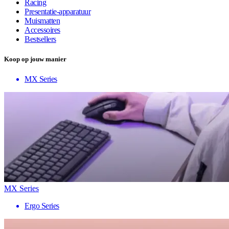
Racing
Presentatie-apparatuur
Muismatten
Accessoires
Bestsellers
Koop op jouw manier
MX Series
MX Series
Ergo Series