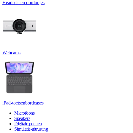
Headsets en oordopjes
Webcams
iPad-toetsenbordcases
Microfoons
Speakers
Digitale pennen
Simulatie-uitrusting